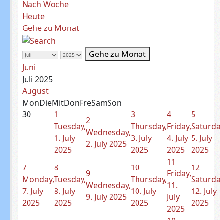
Nach Woche
Heute
Gehe zu Monat
Gehe zu Monat
Juni
Juli 2025
August
Mon
Die
Mit
Don
Fre
Sam
Son
30
1
3
4
5
2
Tuesday,
Thursday,
Friday,
Saturda
Wednesday,
1. July
3. July
4. July
5. July
2. July 2025
2025
2025
2025
2025
11
7
8
10
12
9
Friday,
Monday,
Tuesday,
Thursday,
Saturda
Wednesday,
11.
7. July
8. July
10. July
12. July
9. July 2025
July
2025
2025
2025
2025
2025