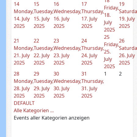
18
14
15
16
17
19
Friday,
Monday,
Tuesday,
Wednesday,
Thursday,
Saturda
18.
14. July
15. July
16. July
17. July
19. July
July
2025
2025
2025
2025
2025
2025
25
21
22
23
24
26
Friday,
Monday,
Tuesday,
Wednesday,
Thursday,
Saturda
25.
21. July
22. July
23. July
24. July
26. July
July
2025
2025
2025
2025
2025
2025
28
29
30
31
1
2
Monday,
Tuesday,
Wednesday,
Thursday,
28. July
29. July
30. July
31. July
2025
2025
2025
2025
DEFAULT
Alle Kategorien ...
Events aller Kategorien anzeigen