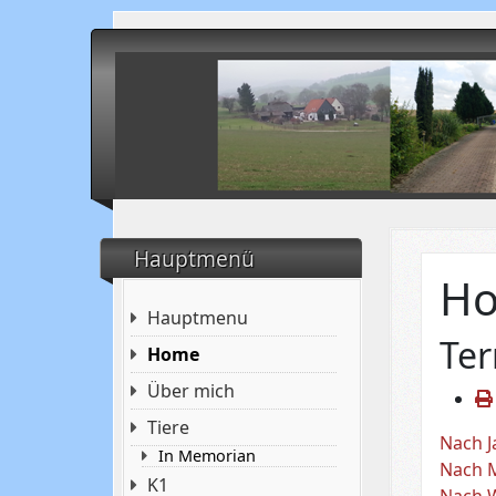
Hauptmenü
H
Hauptmenu
Te
Home
Über mich
Tiere
Nach J
In Memorian
Nach 
K1
Nach 