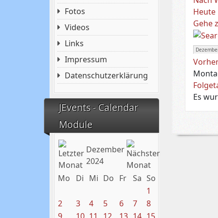
Fotos
Heute
Gehe 
Videos
Links
Impressum
Vorher
Monta
Datenschutzerklärung
Folget
Es wur
JEvents - Calendar
Module
Dezember
2024
Mo
Di
Mi
Do
Fr
Sa
So
1
2
3
4
5
6
7
8
9
10
11
12
13
14
15