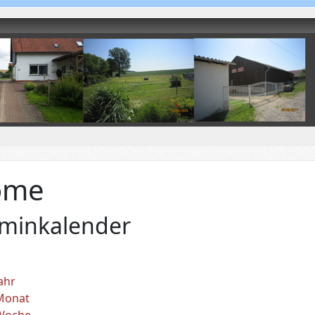
ome
rminkalender
ahr
Monat
Woche